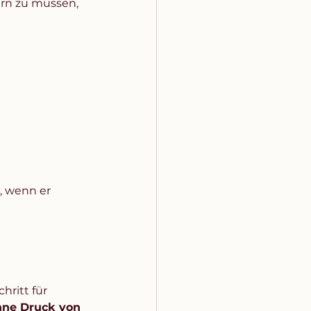
ern zu müssen, 
, wenn er 
hritt für 
hne Druck von 