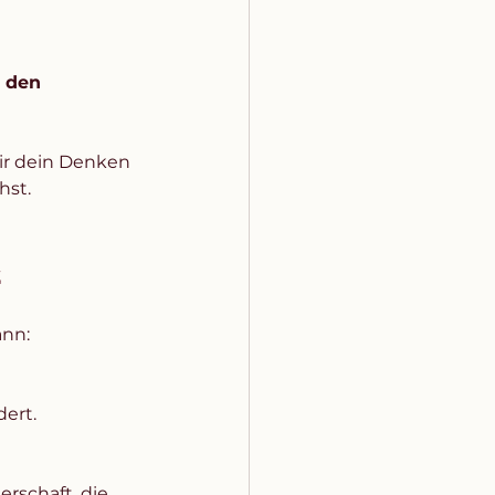
 den 
ir dein Denken 
hst.
z
ann:
dert.
rschaft, die 