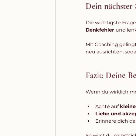
Dein nächster 
Die wichtigste Frage
Denkfehler 
und len
Mit Coaching geling
neu ausrichten, soda
Fazit: 
Deine Be
Wenn du wirklich mö
Achte auf 
kleine
Liebe und akzep
Erinnere dich da
So wirst du selbstsi