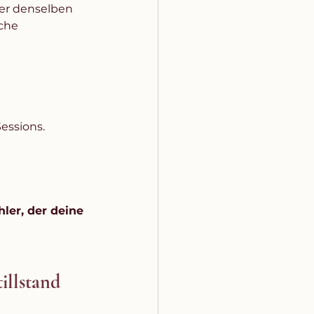
ter denselben 
che 
essions.
ler, der deine 
illstand