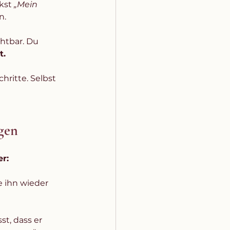
kst 
„Mein 
n.
htbar. Du 
t.
ritte. Selbst 
gen
r: 
ie ihn wieder 
t, dass er 