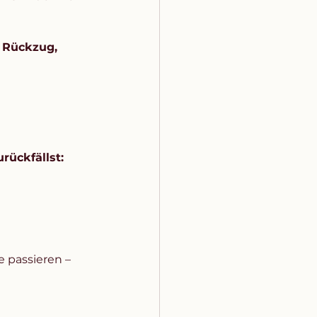
 Rückzug, 
urückfällst:
e passieren – 