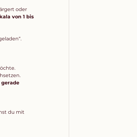
ärgert oder 
kala von 1 bis 
geladen“.
öchte. 
hsetzen. 
 gerade 
hst du mit 