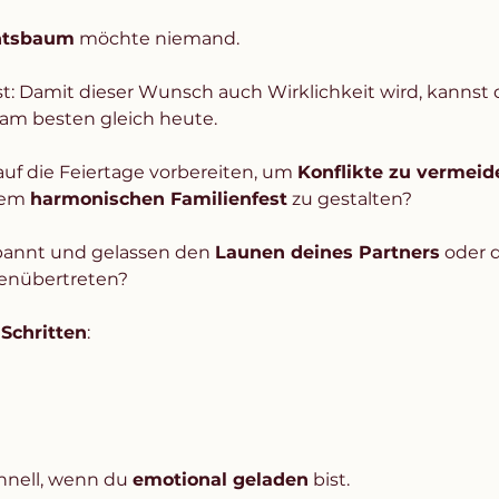
htsbaum
 möchte niemand. 
st: Damit dieser Wunsch auch Wirklichkeit wird, kannst 
 am besten gleich heute. 
uf die Feiertage vorbereiten, um 
Konflikte zu vermeid
em 
harmonischen Familienfest
 zu gestalten? 
pannt und gelassen den 
Launen deines Partners
 oder 
enübertreten? 
 Schritten
:
hnell, wenn du 
emotional geladen
 bist.