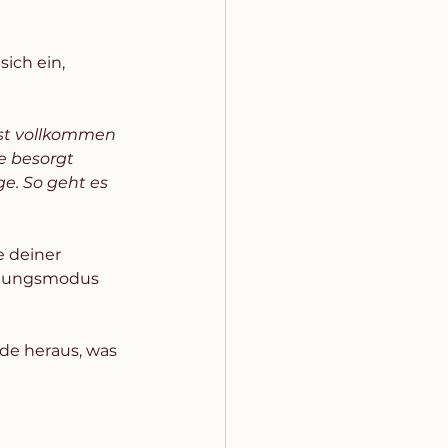
ich ein, 
e ist vollkommen 
e besorgt 
e. So geht es 
 deiner 
digungsmodus 
de heraus, was 