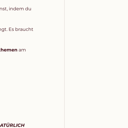
nst, indem du 
ngt. Es braucht 
tthemen
 am 
ATÜRLICH 