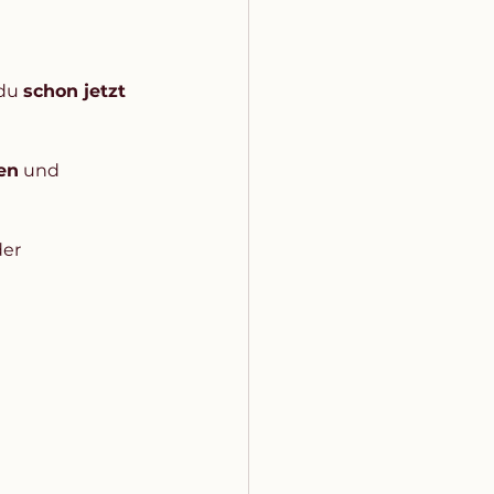
du 
schon jetzt 
en
 und 
der 