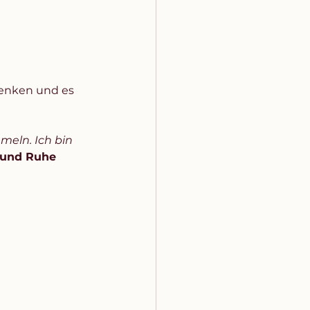
henken und es 
eln. Ich bin 
 und Ruhe 