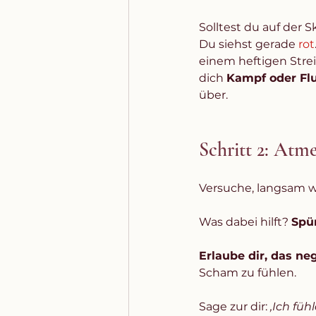
Solltest du auf der 
Du siehst gerade 
rot
einem heftigen Strei
dich 
Kampf oder Fl
über.
Schritt 2: Atm
Versuche, langsam w
Was dabei hilft? 
Spü
Erlaube dir, das ne
Scham zu fühlen. 
Sage zur dir: 
‚Ich fühle