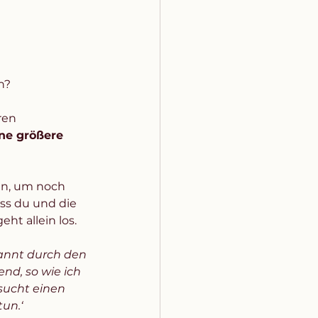
n? 
ren 
ne größere 
ein, um noch 
ss du und die 
ht allein los.
spannt durch den 
nd, so wie ich 
sucht einen 
un.‘ 