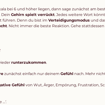
Skala bei 6 und höher liegen, dann sage zunächst am best
. Dein 
Gehirn spielt verrückt
. Jedes weitere Wort könnte
t führen. Denn du bist im 
Verteidigungsmodus
 und da
ucht
. Nicht immer die beste Reaktion. Gehe stattdessen z
e
ieder 
runterzukommen
. 
re
 zunächst einfach nur deinem 
Gefühl
 nach. Mehr nicht
gative Gefühl
 von Wut, Ärger, Empörung, Frustration, Sc
 …‘. 